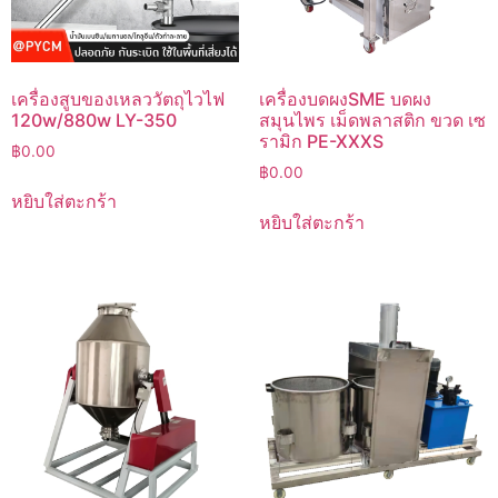
เครื่องสูบของเหลววัตถุไวไฟ
เครื่องบดผงSME บดผง
120w/880w LY-350
สมุนไพร เม็ดพลาสติก ขวด เซ
รามิก PE-XXXS
฿
0.00
฿
0.00
หยิบใส่ตะกร้า
หยิบใส่ตะกร้า