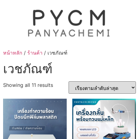
Skip
to
content
หน้าหลัก
/
ร้านค้า
/ เวชภัณฑ์
เวชภัณฑ์
Sorted
Showing all 11 results
by
latest