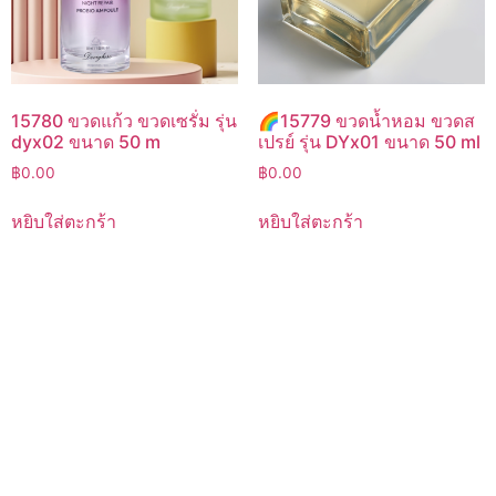
15780 ขวดแก้ว ขวดเซรั่ม รุ่น
🌈15779 ขวดน้ำหอม ขวดส
dyx02 ขนาด 50 m
เปรย์ รุ่น DYx01 ขนาด 50 ml
฿
0.00
฿
0.00
หยิบใส่ตะกร้า
หยิบใส่ตะกร้า