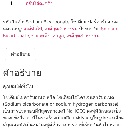
หยิบใส่ตะกร้า
Sodium
Bicarbonate
โซ
เดีย
รหัสสินค้า:
Sodium Bicarbonate โซเดียมเปอร์คาร์บอเนต
มไบ
คาร์บอเนต
หมวดหมู่:
เคมีทั่วไป
,
เคมีอุตสาหกรรม
ป้ายกำกับ:
Sodium
ชิ้น
Bicarbonate
,
ขายเคมีราคาถูก
,
เคมีอุตสาหกรรม
คำอธิบาย
คำอธิบาย
คุณสมบัติทั่วไป
โซเดียมไบคาร์บอเนต หรือ โซเดียมไฮโดรเจนคาร์บอเนต
(Sodium bicarbonate or sodium hydrogen carbonate)
เป็นสารประกอบที่มีสูตรทางเคมี NaHCO3 ผงฟูมีลักษณะเป็น
ของแข็งสีขาว มีโครงสร้างเป็นผลึก แต่ปรากฎในรูปผงละเอียด
มีคุณสมบัติเป็นเบส ผงฟูมีชื่อทางการค้าที่เรียกกันทั่วไปหลาย