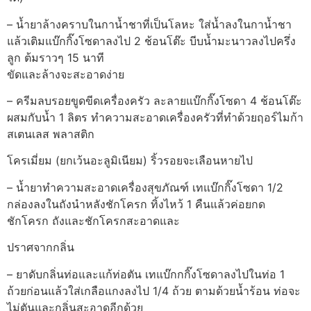
– น้ำยาล้างคราบในกาน้ำชาที่เป็นโลหะ ใส่น้ำลงในกาน้ำชา
แล้วเติมแบ๊กกิ๊งโซดาลงไป 2 ช้อนโต๊ะ บีบน้ำมะนาวลงไปครึ่ง
ลูก ต้มราวๆ 15 นาที
ขัดและล้างจะสะอาดง่าย
– ครีมลบรอยขูดขีดเครื่องครัว ละลายแบ๊กกิ๊งโซดา 4 ช้อนโต๊ะ
ผสมกับน้ำ 1 ลิตร ทำความสะอาดเครื่องครัวที่ทำด้วยฤอร์ไมก้า
สเตนเลส พลาสติก
โครเมี่ยม (ยกเว้นอะลูมิเนียม) ริ้วรอยจะเลือนหายไป
– น้ำยาทำความสะอาดเครื่องสุขภัณฑ์ เทแบ๊กกิ๊งโซดา 1/2
กล่องลงในถังนำหลังชักโครก ทิ้งไหว้ 1 คืนแล้วค่อยกด
ชักโครก ถังและชักโครกสะอาดและ
ปราศจากกลิ่น
– ยาดับกลิ่นท่อและแก้ท่อตัน เทแบ๊กกกิ๊งโซดาลงไปในท่อ 1
ถ้วยก่อนแล้วใส่เกลือแกงลงไป 1/4 ถ้วย ตามด้วยน้ำร้อน ท่อจะ
ไม่ตันและกลิ่นสะอาดอีกด้วย