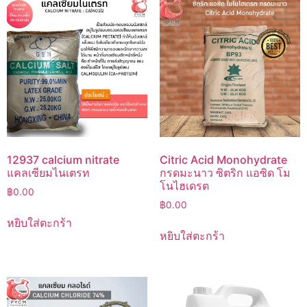
12937 calcium nitrate
Citric Acid Monohydrate
แคลเซียมไนเตรท
กรดมะนาว ซิตริก แอซิด โม
โนไฮเดรต
฿
0.00
฿
0.00
หยิบใส่ตะกร้า
หยิบใส่ตะกร้า