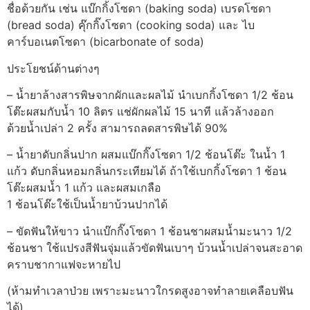
ชื่อด้วยกัน เช่น แบ๊กกิ้งโซดา (baking soda) เบรดโซดา
(bread soda) คุ๊กกิ๊งโซดา (cooking soda) และ ไบ
คาร์บอเนตโซดา (bicarbonate of soda)
ประโยชน์ด้านต่างๆ
– น้ำยาล้างสารพิษจากผักและผลไม้ นำเบกกิ้งโซดา 1/2 ช้อน
โต๊ะผสมกับน้ำ 10 ลิตร แช่ผักผลไม้ 15 นาที แล้วล้างออก
ด้วยน้ำเปล่า 2 ครั้ง สามารถลดสารพิษได้ 90%
– น้ำยาดับกลิ่นปาก ผสมแบ๊กกิ๊งโซดา 1/2 ช้อนโต๊ะ ในน้ำ 1
แก้ว ดับกลิ่นหอมกลิ่นกระเทียมได้ ถ้าใช้เบกกิ้งโซดา 1 ช้อน
โต๊ะผสมน้ำ 1 แก้ว และผสมเกลือ
1 ช้อนโต๊ะใช้เป็นน้ำยาบ้วนปากได้
– ขัดฟันให้ขาว นำแบ๊กกิ๊งโซดา 1 ช้อนชาผสมน้ำมะนาว 1/2
ช้อนชา ใช้แปรงสีฟันจุ่มแล้วขัดฟันเบาๆ บ้วนน้ำเปล่าจนสะอาด
คราบชากาแฟจะหายไป
(ห้ามทำเวลาป่วย เพราะมะนาวใกรดสูงอาจทำลายเคลือบฟัน
ได้)