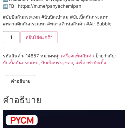
➡️FB : https://m.me/panyachemipan
#บับบิลกันกระแทก #บับบิลเป่าลม #บับเบิ้ลกันกระแทก
#พลาสติกกันกระแทก #พลาสติกห่อสินค้า #Air Bubble
จำนวน
หยิบใส่ตะกร้า
H015
เครื่อง
ทำ
บับเบิ้ล
รหัสสินค้า:
14857
หมวดหมู่:
เครื่องแพ็คสินค้า
ป้ายกำกับ:
กัน
กระแทก
บับเบิ้ลกันกระแทก
,
บับเบิ้ลบรรจุของ
,
เครื่องทำบับเบิ้ล
Airbubble
ชิ้น
คำอธิบาย
คำอธิบาย