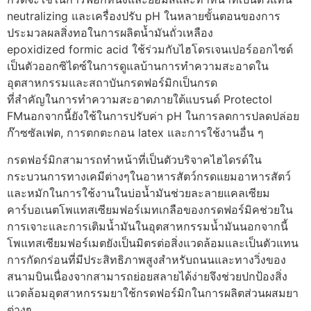
neutralizing และเครื่องปรับ pH ในหลายขั้นตอนของการ
ประมวลผลสิ่งทอในการผลิตน้ำมันถั่วเหลือง
epoxidized formic acid ใช้ร่วมกับไฮโดรเจนเปอร์ออกไซด์
เป็นตัวออกซิไดซ์ในการดูแลบ้านการทำความสะอาดใน
อุตสาหกรรมและสถาบันกรดฟอร์มิกเป็นกรด
ที่สำคัญในการทำความสะอาดภายใต้แบรนด์ Protectol
FMนอกจากนี้ยังใช้ในการปรับค่า pH ในการลดการปลดปล่อย
ก๊าซซัลเฟต, การตกตะกอน latex และการใช้งานอื่น ๆ
กรดฟอร์มิกสามารถทำหน้าที่เป็นตัวบริจาคไฮไดรด์ใน
กระบวนการทางเคมีต่างๆในอาหารสัตว์กรดแยมอาหารสัตว์
และหมักในการใช้งานในบ่อน้ำมันช่วยละลายแคลเซียม
คาร์บอเนตโพแทสเซียมฟอร์เมทเกลือของกรดฟอร์มิคช่วยใน
การเจาะและการเติมน้ำมันในอุตสาหกรรมน้ำมันนอกจากนี้
โพแทสเซียมฟอร์เมตยังเป็นมิตรต่อสิ่งแวดล้อมและเป็นตัวแทน
การกัดกร่อนที่มีประสิทธิภาพสูงสำหรับถนนและทางวิ่งของ
สนามบินเนื่องจากสามารถย่อยสลายได้ง่ายจึงช่วยปกป้องสิ่ง
แวดล้อมอุตสาหกรรมยาใช้กรดฟอร์มิกในการผลิตส่วนผสมยา
ต่างๆ