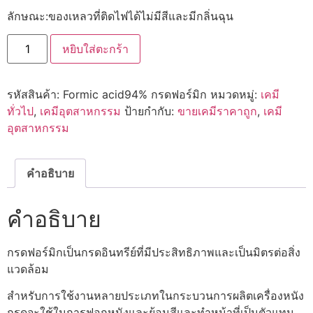
ลักษณะ:ของเหลวที่ติดไฟได้ไม่มีสีและมีกลิ่นฉุน
จำนวน
หยิบใส่ตะกร้า
Formic
acid94%
กรด
ฟอร์มิ
รหัสสินค้า:
Formic acid94% กรดฟอร์มิก
หมวดหมู่:
เคมี
ก
ชิ้น
ทั่วไป
,
เคมีอุตสาหกรรม
ป้ายกำกับ:
ขายเคมีราคาถูก
,
เคมี
อุตสาหกรรม
คำอธิบาย
คำอธิบาย
กรดฟอร์มิกเป็นกรดอินทรีย์ที่มีประสิทธิภาพและเป็นมิตรต่อสิ่ง
แวดล้อม
สำหรับการใช้งานหลายประเภทในกระบวนการผลิตเครื่องหนัง
กรดจะใช้ในการฟอกหนังและย้อมสีและทำหน้าที่เป็นตัวแทน