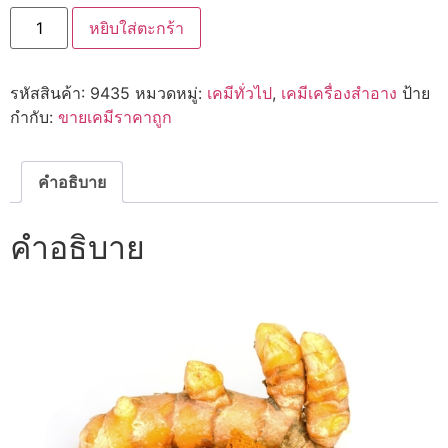
จำนวน
หยิบใส่ตะกร้า
9435
ผง
สมุนไพร
:
รหัสสินค้า:
9435
หมวดหมู่:
เคมีทั่วไป
,
เคมีเครื่องสำอาง
ป้าย
ไพล
ชิ้น
กำกับ:
ขายเคมีราคาถูก
คำอธิบาย
คำอธิบาย