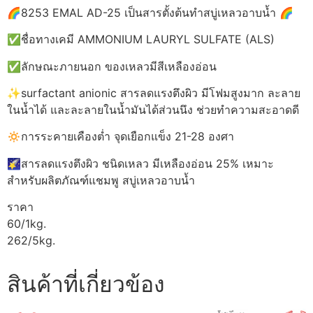
🌈8253 EMAL AD-25 เป็นสารตั้งต้นทำสบู่เหลวอาบน้ำ 🌈
✅ชื่อทางเคมี AMMONIUM LAURYL SULFATE (ALS)
✅ลักษณะภายนอก ของเหลวมีสีเหลืองอ่อน
✨surfactant anionic สารลดแรงตึงผิว มีโฟมสูงมาก ละลาย
ในน้ำได้ และละลายในน้ำมันได้ส่วนนึง ช่วยทำความสะอาดดี
🔅การระคายเคืองต่ำ จุดเยือกแข็ง 21-28 องศา
🌠สารลดแรงตึงผิว ชนิดเหลว มีเหลืองอ่อน 25% เหมาะ
สำหรับผลิตภัณฑ์แชมพู สบู่เหลวอาบน้ำ
ราคา
60/1kg.
262/5kg.
สินค้าที่เกี่ยวข้อง