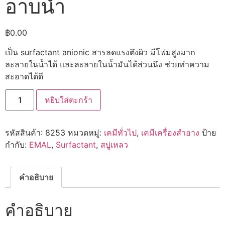
อาบน้ำ
฿
0.00
เป็น surfactant anionic สารลดแรงตึงผิว มีโฟมสูงมาก
ละลายในน้ำได้ และละลายในน้ำมันได้ส่วนนึง ช่วยทำความ
สะอาดได้ดี
จำนวน
หยิบใส่ตะกร้า
8253
EMAL
AD-
25
รหัสสินค้า:
8253
หมวดหมู่:
เคมีทั่วไป
,
เคมีเครื่องสำอาง
ป้าย
เป็น
สาร
กำกับ:
EMAL
,
Surfactant
,
สบู่เหลว
ตั้ง
ต้น
ทำ
สบู่
คำอธิบาย
เหลว
อาบ
น้ำ
คำอธิบาย
ชิ้น