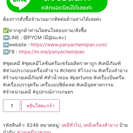
ต้องการสั่งซื้อจำนวนมากติดต่อด้านล่างได้เลยค่ะ
✅หากลูกค้าท่านใดสนใจสอบถาม/สั่งซื้อ
➡️LINE : @PYCM (มี@นะคะ)
➡️website :
https://www.panyachemipan.com/
➡️FB :
https://m.me/panyachemipan
#ชุดเคมี #ชุดเคมีโลชั่นครีมเซรั่มผลิตราคาถูก #เคมีภัณฑ์
#ส่วนประกอบเครื่องสำอาง #chemi #โรงงาน #เครื่องสำอาง
#ร้านขายเคมีภัณฑ์ #หัวน้ำหอม #perfume #เครื่องปั่นครีม
#เครื่องบรรจุครีม เครื่องอบฟิล์มหด #เคมีอุตสาหกรรม
#จำหน่ายเคมี #อุปกรณ์การเกษตร
จำนวน
หยิบใส่ตะกร้า
8248
Seaweed
Extract
:
รหัสสินค้า:
8248
หมวดหมู่:
เคมีทั่วไป
,
เคมีเครื่องสำอาง
ป้าย
สาร
สกัด
กำกับ:
ขายเคมีราคาถูก