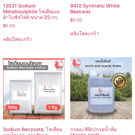
13031 Sodium
9410 Synthetic White
Metabisulphite โซเดียมเม
Beeswax
ต้าไบซัลไฟต์ ขนาด 25 กก.
฿
0.00
฿
0.00
หยิบใส่ตะกร้า
หยิบใส่ตะกร้า
Sodium Benzoate, โซเดียม
กรดอะซิติก/กรดน้ำส้ม
เบนโซเอท, สารกันบูด
(Acetic acid)