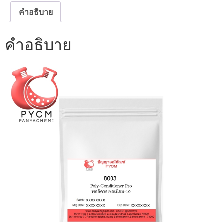
วอ
เท
คำอธิบาย
อ
เนียม-10
ชิ้น
คำอธิบาย