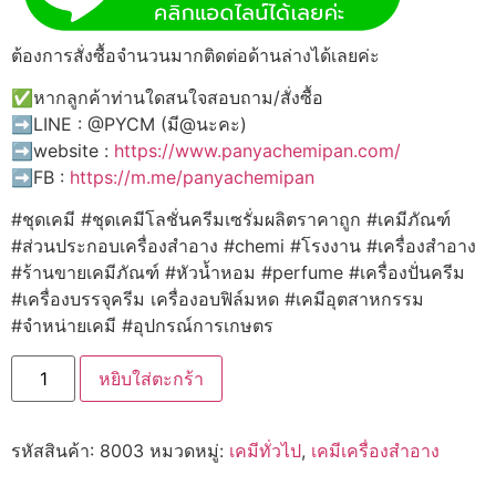
ต้องการสั่งซื้อจำนวนมากติดต่อด้านล่างได้เลยค่ะ
✅หากลูกค้าท่านใดสนใจสอบถาม/สั่งซื้อ
➡️LINE : @PYCM (มี@นะคะ)
➡️website :
https://www.panyachemipan.com/
➡️FB :
https://m.me/panyachemipan
#ชุดเคมี #ชุดเคมีโลชั่นครีมเซรั่มผลิตราคาถูก #เคมีภัณฑ์
#ส่วนประกอบเครื่องสำอาง #chemi #โรงงาน #เครื่องสำอาง
#ร้านขายเคมีภัณฑ์ #หัวน้ำหอม #perfume #เครื่องปั่นครีม
#เครื่องบรรจุครีม เครื่องอบฟิล์มหด #เคมีอุตสาหกรรม
#จำหน่ายเคมี #อุปกรณ์การเกษตร
จำนวน
หยิบใส่ตะกร้า
8003
Poly-
Conditioner
Pro
รหัสสินค้า:
8003
หมวดหมู่:
เคมีทั่วไป
,
เคมีเครื่องสำอาง
พอ
ลิ
ค