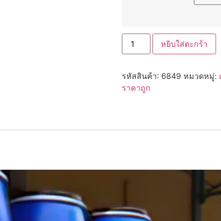
จำนวน
หยิบใส่ตะกร้า
6849
สาร
กัน
บูด(Glydant)
รหัสสินค้า:
6849
หมวดหมู่:
ชิ้น
ราคาถูก