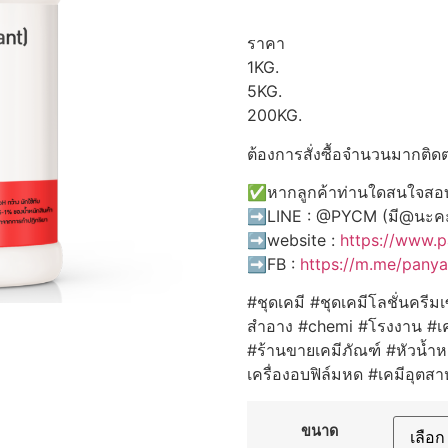
ราคา
1KG.
5KG.
200KG.
ต้องการสั่งซื้อจำนวนมากติดต
✅หากลูกค้าท่านใดสนใจสอบถ
➡️LINE : @PYCM (มี@นะค
➡️website :
https://www.
➡️FB :
https://m.me/pany
#ชุดเคมี #ชุดเคมีโลชั่นครีม
สำอาง #chemi #โรงงาน #เค
#ร้านขายเคมีภัณฑ์ #หัวน้ำหอ
เครื่องอบฟิล์มหด #เคมีอุต
ขนาด