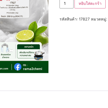
หยิบใส่ตะกร้า
17827
ชุด
ทำ
น้ำยา
รหัสสินค้า:
17827
หมวดหมู่
ล้าง
จาน
+
เพิ่ม
พลัง
ฟอง/
ขจัด
คราบ
ไข
มัน
F50
(15
kg)
ชิ้น