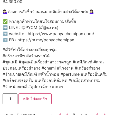
฿
4,390.00
💁🏻‍♀️ต้องการสั่งซื้อจำนวนมากติดด้านล่างได้เลยค่ะ 💁🏻‍♀️
✅ หากลูกค้าท่านใดสนใจสอบถาม/สั่งซื้อ
➡️ LINE : @PYCM (มี@นะคะ)
➡️ website : https://www.panyachemipan.com/
➡️ FB : https://m.me/panyachemipan
#มีวิธีทำให้อย่างละเอียดทุกชุด
#สร้างอาชีพ #สร้างรายได้
#ชุดเคมี #ชุดเคมีเครื่องสำอางราคาถูก #เคมีภัณฑ์ #ส่วน
ประกอบเครื่องสำอาง #chemi #โรงงาน #เครื่องสำอาง
#ร้านขายเคมีภัณฑ์ #หัวน้ำหอม #perfume #เครื่องปั่นครีม
#เครื่องบรรจุครีม #เครื่องอบฟิล์มหด #เคมีอุตสาหกรรม
#จำหน่ายเคมี #อุปกรณ์การเกษตร
จำนวน
หยิบใส่ตะกร้า
16597
Double
Cup
Milk