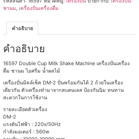
รหัสสินค้า:
16597
หมวดหมู่:
เครื่องปั่น
ป้ายกำกับ:
เครื่องปั่น
Shake
Machine
ชานม
,
เครื่องปั่นเครื่องดื่ม
เครื่อง
ปั่น
เครื่อง
ดื่ม
คำอธิบาย
ชานม
ไอ
ศรีม
คำอธิบาย
น้ำ
ผล
ไม้
ชิ้น
16597 Double Cup Milk Shake Machine เครื่องปั่นเครื่อง
ดื่ม ชานม ไอศรีม น้ำผลไม้
เครื่องปั่นมิคล์เช็ค DM-2 ปั่นพร้อมกันได้ 2 ถ้วยในเครื่อง
เดียวกัน ตัวเครื่องทำมาจากสแตนเลส ป้องกันนิม ทนทาน
สะดวกในการใช้งาน
รายละเอียดตัวเครื่อง
DM-2
แรงดันไฟฟ้า : 220v/50Hz
กำลังมอเตอร์ : 560w