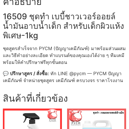
คำอธิบาย
สำหรับ
เด็ก
ผิว
16509 ชุดทำ เบบี้ชาวเวอร์ออยล์
แห้ง
พิเศษ-1kg
น้ำมันอาบน้ำเด็ก สำหรับเด็กผิวแห้ง
ชิ้น
พิเศษ-1kg
ชุดสูตรสำเร็จจาก PYCM (ปัญญาเคมีภัณฑ์) มาพร้อมส่วนผสม
และวิธีทำอย่างละเอียด ทำแบรนด์ของคุณเองได้ง่าย ๆ ทีมเคมี
พร้อมให้คำปรึกษาฟรีทุกขั้นตอน
💬 ปรึกษาสูตร / สั่งซื้อ:
ทัก LINE @pycm — PYCM ปัญญา
เคมีภัณฑ์ จำหน่ายชุดสูตร เคมีภัณฑ์ ครบวงจร ราคาโรงงาน
สินค้าที่เกี่ยวข้อง