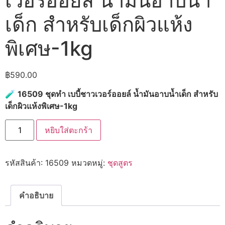
เวอร์ออยล์ น้ำมันอาบน้ำ
เด็ก สำหรับเด็กผิวแห้ง
พิเศษ-1kg
฿
590.00
🧪
16509 ชุดทำ เบบี้ชาวเวอร์ออยล์ น้ำมันอาบน้ำเด็ก สำหรับ
เด็กผิวแห้งพิเศษ-1kg
จำนวน
หยิบใส่ตะกร้า
16509
ชุด
ทำ
เบบี้
รหัสสินค้า:
16509
หมวดหมู่:
ชุดสูตร
ชาว
เวอร์
ออ
ยล์
น้ำมัน
คำอธิบาย
อาบ
น้ำ
เด็ก