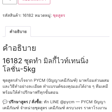
ชุด
ทำ
มิ
รหัสสินค้า:
16182
หมวดหมู่:
ชุดสูตร
ล
กี้
ไวท์
เท
น
คำอธิบาย
นิ่ง
โลชั่น-5kg
ชิ้น
คำอธิบาย
16182 ชุดทำ มิลกี้ไวท์เทนนิ่ง
โลชั่น-5kg
ชุดสูตรสำเร็จจาก PYCM (ปัญญาเคมีภัณฑ์) มาพร้อมส่วนผสม
และวิธีทำอย่างละเอียด ทำแบรนด์ของคุณเองได้ง่าย ๆ ทีมเคมี
พร้อมให้คำปรึกษาฟรีทุกขั้นตอน
💬 ปรึกษาสูตร / สั่งซื้อ:
ทัก LINE @pycm — PYCM ปัญญา
เคมีภัณฑ์ จำหน่ายชุดสูตร เคมีภัณฑ์ ครบวงจร ราคาโรงงาน