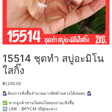
15514 ชุดทำ สบู่อะมิโน
ใสกิ๊ง
฿
1,200.00
💁🏻‍♀️ต้องการสั่งซื้อจำนวนมากติดด้านล่างได้เลยค่ะ 💁🏻‍♀️
✅ หากลูกค้าท่านใดสนใจสอบถาม/สั่งซื้อ
➡️ LINE : @PYCM (มี@นะคะ)