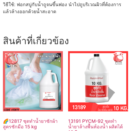
วิธีใช้: ฟอกสบู่กับน้ำถูจนขึ้นฟอง นำไปถูบริเวณผิวที่ต้องการ
แล้วล้างออกด้วยน้ำสะอาด
สินค้าที่เกี่ยวข้อง
🌈12817 ชุดทำน้ำยาซักผ้า
13191 PYCM-92 ชุดทำ
สูตรซักมือ 15 kg
น้ำยาล้างพื้นห้องน้ำ ผลิตได้