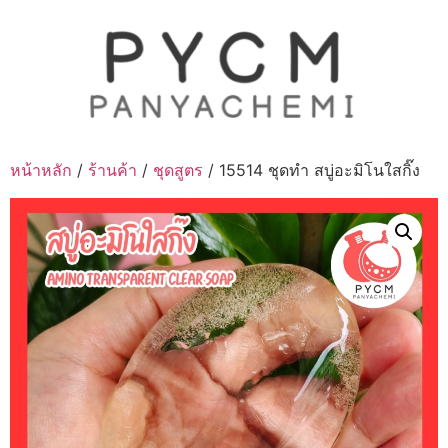
Skip
to
content
หน้าหลัก
/
ร้านค้า
/
ชุดสูตร
/ 15514 ชุดทำ สบู่อะมิโนใสกิ๊ง