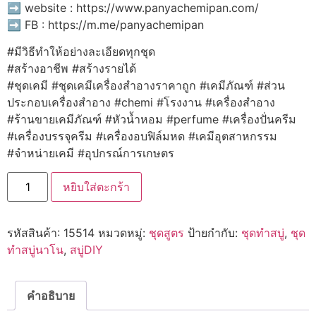
➡️ website : https://www.panyachemipan.com/
➡️ FB : https://m.me/panyachemipan
#มีวิธีทำให้อย่างละเอียดทุกชุด
#สร้างอาชีพ #สร้างรายได้
#ชุดเคมี #ชุดเคมีเครื่องสำอางราคาถูก #เคมีภัณฑ์ #ส่วน
ประกอบเครื่องสำอาง #chemi #โรงงาน #เครื่องสำอาง
#ร้านขายเคมีภัณฑ์ #หัวน้ำหอม #perfume #เครื่องปั่นครีม
#เครื่องบรรจุครีม #เครื่องอบฟิล์มหด #เคมีอุตสาหกรรม
#จำหน่ายเคมี #อุปกรณ์การเกษตร
จำนวน
หยิบใส่ตะกร้า
15514
ชุด
ทำ
สบู่
รหัสสินค้า:
15514
หมวดหมู่:
ชุดสูตร
ป้ายกำกับ:
ชุดทำสบู่
,
ชุด
อะ
มิ
ทำสบู่นาโน
,
สบู่DIY
โน
ใส
กิ๊ง
ชิ้น
คำอธิบาย