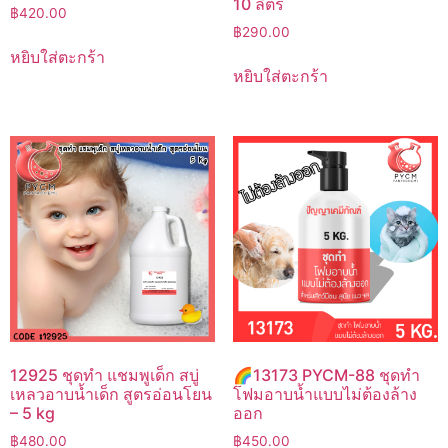
10 ลิตร
฿
420.00
฿
290.00
หยิบใส่ตะกร้า
หยิบใส่ตะกร้า
12925 ชุดทำ แชมพูเด็ก สบู่
🌈13173 PYCM-88 ชุดทำ
เหลวอาบน้ำเด็ก สูตรอ่อนโยน
โฟมอาบน้ำแบบไม่ต้องล้าง
– 5 kg
ออก
฿
480.00
฿
450.00