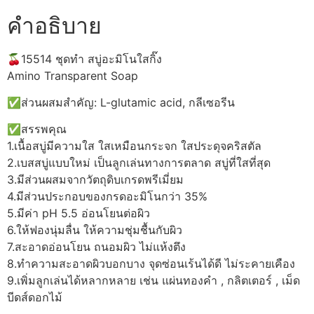
คำอธิบาย
🍒15514 ชุดทำ สบู่อะมิโนใสกิ๊ง
Amino Transparent Soap
✅ส่วนผสมสำคัญ: L-glutamic acid, กลีเซอรีน
✅สรรพคุณ
1.เนื้อสบู่มีความใส ใสเหมือนกระจก ใสประดุจคริสตัล
2.เบสสบู่แบบใหม่ เป็นลูกเล่นทางการตลาด สบู่ที่ใสที่สุด
3.มีส่วนผสมจากวัตถุดิบเกรดพรีเมี่ยม
4.มีส่วนประกอบของกรดอะมิโนกว่า 35%
5.มีค่า pH 5.5 อ่อนโยนต่อผิว
6.ให้ฟองนุ่มลื่น ให้ความชุ่มชื้นกับผิว
7.สะอาดอ่อนโยน ถนอมผิว ไม่แห้งตึง
8.ทำความสะอาดผิวบอกบาง จุดซ่อนเร้นได้ดี ไม่ระคายเคือง
9.เพิ่มลูกเล่นได้หลากหลาย เช่น แผ่นทองคำ , กลิตเตอร์ , เม็ด
บีดส์ดอกไม้