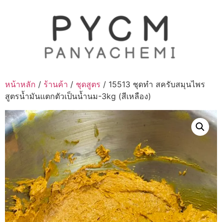
Skip
to
content
หน้าหลัก
/
ร้านค้า
/
ชุดสูตร
/ 15513 ชุดทำ สครับสมุนไพร
สูตรน้ำมันแตกตัวเป็นน้ำนม-3kg (สีเหลือง)