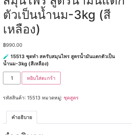
สมุนไพร สูตรน้ำมันแตก
ตัวเป็นน้ำนม-3kg (สี
เหลือง)
฿
990.00
🧪
15513 ชุดทำ สครับสมุนไพร สูตรน้ำมันแตกตัวเป็น
น้ำนม-3kg (สีเหลือง)
จำนวน
หยิบใส่ตะกร้า
15513
ชุด
ทำ
ส
รหัสสินค้า:
15513
หมวดหมู่:
ชุดสูตร
ครับ
สมุนไพร
สูตร
น้ำมัน
แตก
คำอธิบาย
ตัว
เป็น
น้ำนม-3kg