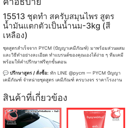
คำอธิบาย
(สี
เหลือง)
ชิ้น
15513 ชุดทำ สครับสมุนไพร สูตร
น้ำมันแตกตัวเป็นน้ำนม-3kg (สี
เหลือง)
ชุดสูตรสำเร็จจาก PYCM (ปัญญาเคมีภัณฑ์) มาพร้อมส่วนผสม
และวิธีทำอย่างละเอียด ทำแบรนด์ของคุณเองได้ง่าย ๆ ทีมเคมี
พร้อมให้คำปรึกษาฟรีทุกขั้นตอน
💬 ปรึกษาสูตร / สั่งซื้อ:
ทัก LINE @pycm — PYCM ปัญญา
เคมีภัณฑ์ จำหน่ายชุดสูตร เคมีภัณฑ์ ครบวงจร ราคาโรงงาน
สินค้าที่เกี่ยวข้อง