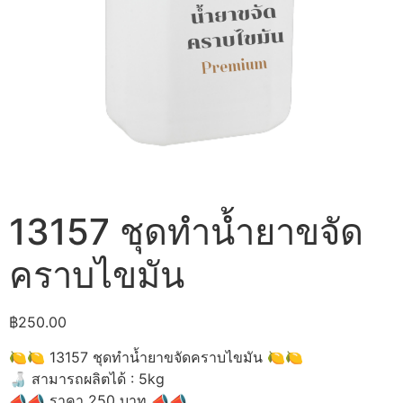
13157 ชุดทำน้ำยาขจัด
คราบไขมัน
฿
250.00
🍋🍋 13157 ชุดทำน้ำยาขจัดคราบไขมัน 🍋🍋
🍶 สามารถผลิตได้ : 5kg
📣📣 ราคา 250 บาท 📣📣