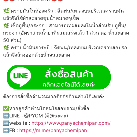
🌿 คราบมันในห้องครัว : ฉีดพ่น/เท ลงบนบริเวณคราบมัน
แล้วจึงใช้ผ้าสะอาดชุบน้ำหมาดๆเช็ด
🌿 เช็ดถูพื้น/กระจก : สามารถเทผสมลงในน้ำสำหรับ ถูพื้น/
กระจก (อัตราส่วนน้ำยาที่ผสมเสร็จแล้ว 1 ส่วน ต่อ น้ำสะอาด
50 ส่วน)
🌿 คราบน้ำมันจาระบี : ฉีดพ่น/เทลงบนบริเวณคราบสกปรก
แล้วจึงล้างออกด้วยน้ำจนสะอาด
ต้องการสั่งซื้อจำนวนมากติดต่อด้านล่างได้เลยค่ะ
✅หากลูกค้าท่านใดสนใจสอบถาม/สั่งซื้อ
➡️LINE : @PYCM (มี@นะคะ)
➡️website :
https://www.panyachemipan.com/
➡️FB :
https://m.me/panyachemipan