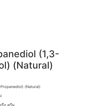
anediol (1,3-
l) (Natural)
Propanediol) (Natural)
l
หรือ ครีม