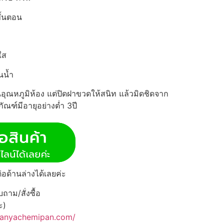
ั้นตอน
ใส
นน้ำ
อุณหภูมิห้อง แต่ปิดฝาขวดให้สนิท แล้วมิดชิดจาก
ณฑ์มีอายุอย่างต่ำ 3ปี
่อด้านล่างได้เลยค่ะ
าม/สั่งซื้อ
ะ)
panyachemipan.com/