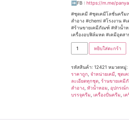
➡️FB :
https://m.me/pany
#ชุดเคมี #ชุดเคมีโลชั่นครีม
สำอาง #chemi #โรงงาน #เค
#ร้านขายเคมีภัณฑ์ #หัวน้ำหอ
เครื่องอบฟิล์มหด #เคมีอุต
จำนวน
หยิบใส่ตะกร้า
12421
Propanediol
(1,3-
Propanediol)
รหัสสินค้า:
12421
หมวดหมู่:
(Natural)
ชิ้น
ราคาถูก
,
จำหน่ายเคมี
,
ชุดเค
ละเอียดทุกชุด
,
ร้านขายเคมีภ
สำอาง
,
หัวน้ำหอม
,
อุปกรณ์
บรรจุครีม
,
เครื่องปั่นครีม
,
เค