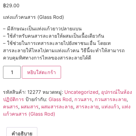
฿
29.00
แท่งแก้วคนสาร (Glass Rod)
– มีลักษณะเป็นแท่งแก้วยาวปลายแบน
– ใช้สำหรับคนสารละลายให้ผสมเป็นเนื้อเดียวกัน
– ใช้ช่วยในการเทสารละลายไปยังพาชนะอื่น โดยเท
สารละลายให้ไหลไปตามแท่งแก้วคน วิธีนี้จะทำให้สามารถ
ควบคุมทิศทางการไหลของสารละลายได้ดี
จำนวน
หยิบใส่ตะกร้า
12277
แท่ง
แก้ว
คน
รหัสสินค้า:
12277
หมวดหมู่:
Uncategorized
,
อุปกรณ์ในห้อง
สาร
(Glass
ปฏิบัติการ
ป้ายกำกับ:
Glass Rod
,
กวนสาร
,
กวนสารละลาย
,
Rod)
คนสาร
,
ผสมสาร
,
ผสมสารละลาย
,
สารละลาย
,
แท่งแก้ว
,
แท่ง
30
cm
แก้วคนสาร (Glass Rod)
ชิ้น
คำอธิบาย