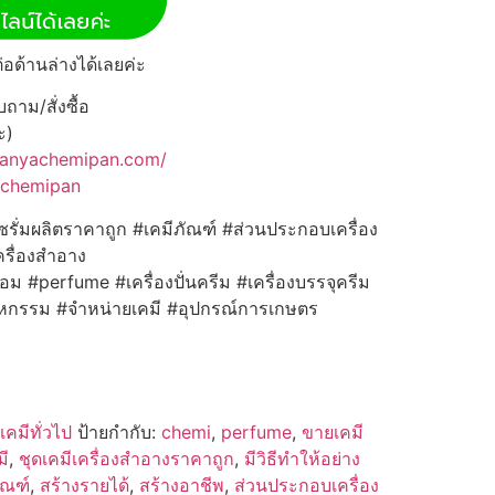
่อด้านล่างได้เลยค่ะ
าม/สั่งซื้อ
ะ)
panyachemipan.com/
achemipan
เซรั่มผลิตราคาถูก #เคมีภัณฑ์ #ส่วนประกอบเครื่อง
รื่องสำอาง
ม #perfume #เครื่องปั่นครีม #เครื่องบรรจุครีม
สาหกรรม #จำหน่ายเคมี #อุปกรณ์การเกษตร
เคมีทั่วไป
ป้ายกำกับ:
chemi
,
perfume
,
ขายเคมี
มี
,
ชุดเคมีเครื่องสำอางราคาถูก
,
มีวิธีทำให้อย่าง
ัณฑ์
,
สร้างรายได้
,
สร้างอาชีพ
,
ส่วนประกอบเครื่อง