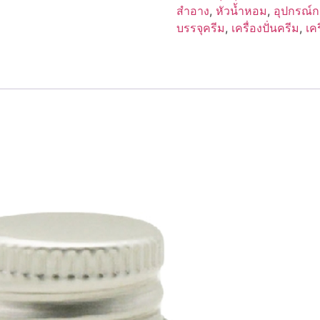
พิ้ง
สำอาง
,
หัวน้ำหอม
,
อุปกรณ์
Pink
บรรจุครีม
,
เครื่องปั่นครีม
,
เค
cartoon
(take
care
pink)
ชิ้น