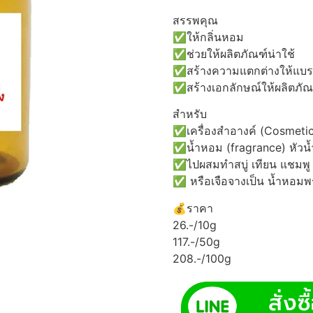
สรรพคุณ
✅ให้กลิ่นหอม
✅ช่วยให้ผลิตภัณฑ์น่าใช้
✅สร้างความแตกต่างให้แบรน
✅สร้างเอกลักษณ์ให้ผลิตภัณฑ
สำหรับ
✅เครื่องสำอางค์ (Cosmetic
✅น้ำหอม (fragrance) หัว
✅ไปผสมทำสบู่ เทียน แชมพู 
✅ หรือเจือจางเป็น น้ำหอมพร
💰ราคา
26.-/10g
117.-/50g
208.-/100g