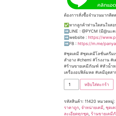
ต้องการสั่งซื้อจำนวนมากติดต
✅หากลูกค้าท่านใดสนใจสอบถ
➡️LINE : @PYCM (มี@นะค
➡️website :
https://www.
➡️FB :
https://m.me/pany
#ชุดเคมี #ชุดเคมีโลชั่นครีม
สำอาง #chemi #โรงงาน #เค
#ร้านขายเคมีภัณฑ์ #หัวน้ำหอ
เครื่องอบฟิล์มหด #เคมีอุต
จำนวน
หยิบใส่ตะกร้า
11420
หัวน้ำ
หอม
กลิ่น
รหัสสินค้า:
11420
หมวดหมู่:
แป้ง
เด็ก
ราคาถูก
,
จำหน่ายเคมี
,
ชุดเค
เทค
ละเอียดทุกชุด
,
ร้านขายเคมีภ
แคร์