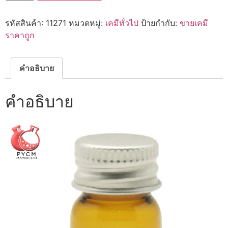
Flavour
:
รหัสสินค้า:
11271
หมวดหมู่:
เคมีทั่วไป
ป้ายกำกับ:
ขายเคมี
กลิ่น
ผสม
ราคาถูก
อา
หา
รอัล
มอน
คำอธิบาย
ด์
ชิ้น
คำอธิบาย