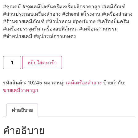
#ชุดเคมี #ชุดเคมีโลชั่นครีมเซรั่มผลิตราคาถูก #เคมีภัณฑ์
#ส่วนประกอบเครื่องสำอาง #chemi #โรงงาน #เครื่องสำอาง
#ร้านขายเคมีภัณฑ์ #หัวน้ำหอม #perfume #เครื่องปั่นครีม
#เครื่องบรรจุครีม เครื่องอบฟิล์มหด #เคมีอุตสาหกรรม
#จำหน่ายเคมี #อุปกรณ์การเกษตร
จำนวน
หยิบใส่ตะกร้า
10245
Anti-
Sweat™
สาร
รหัสสินค้า:
10245
หมวดหมู่:
เคมีเครื่องสำอาง
ป้ายกำกับ:
ระงับ
เหงื่อ
ขายเคมีราคาถูก
ชิ้น
คำอธิบาย
คำอธิบาย