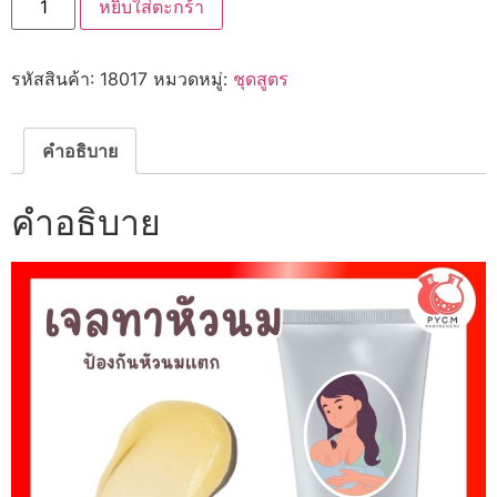
หยิบใส่ตะกร้า
🍒
18017
ชุด
ทำ
รหัสสินค้า:
18017
หมวดหมู่:
ชุดสูตร
เจล
ทา
หัวนม
ป้องกัน
หัวนม
คำอธิบาย
แตก-1kg
ชิ้น
คำอธิบาย