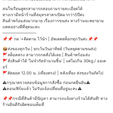
สนใจเรียนสูตรสามารถสอบถามรายละเอียดได้
ทางเรามีหน้าร้านที่สมุทรสาครเปิดมากว่า5ปีค่ะ
สินค้าพร้อมส่งมากมาย เรื่องการขนส่ง ทางร้านจะพยายาม
แพคอย่างดีที่สุดนะคะ
————————-
📌📌 กด ‘+ติดตาม ไว้น้า | อัพเดตสต็อกทุกวันค่ะ📌📌
📦ส่งของทุกวัน | ยกเว้นวันอาทิตย์ (วันหยุดตามขนส่ง)
🚩สต็อคตรง สามารถกดสั่งได้เลย | สินค้าพร้อมส่ง
🚩สั่งสินค้าได้ ‘ไม่จำกัดจำนวนชิ้น’ | แต่ไม่เกิน 30kg./ ออเด
อร์
🚩ตัดยอด 12.00 น. (เที่ยงตรง) | หลังเที่ยง ส่งของวันถัดไป
⚠️กรุณาตรวจสอบข้อมูลการสั่งซื้อ ก่อนกดยืนยัน⚠️
⚠️คอนเฟิร์มแล้ว ไม่รับแจ้งเปลี่ยนที่อยู่นะคะ⚠️
📌📌กรณีที่สินค้ามีปัญหา สามารถเเจ้งทางร้านได้ทันที! ทาง
ร้านยินดีรับผิดชอบเต็มที่