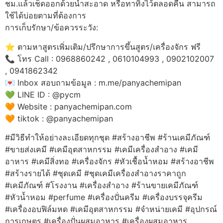
ชม.แล้วเช็ดออกด้วยน้ำสะอาด หรือทาทิ้งไว้ตลอดคืน สามารถ
ใช้ได้บ่อยตามที่ต้องการ
การเก็บรักษา/ข้อควรระวัง:
⭐️ ตามหาสูตรเพิ่มเติม/ปรึกษาการขึ้นสูตร/เครื่องจักร ฟรี
📞 โทร Call : 0968860242 , 0610104993 , 0902102007
, 0941862342
💌 Inbox สอบถามข้อมูล : m.me/panyachemipan
💚 LINE ID : @pycm
🧡 Website : panyachemipan.com
🧡 tiktok : @panyachemipan
#มีวิธีทำให้อย่างละเอียดทุกชุด #สร้างอาชีพ #ร้านเคมีภัณฑ์
#ขายส่งเคมี #เคมีอุตสาหกรรม #เคมีเครื่องสำอาง #เคมี
อาหาร #เคมีสิ่งทอ #เครื่องจักร #หัวเชื้อน้ำหอม #สร้างอาชีพ
#สร้างรายได้ #ชุดเคมี #ชุดเคมีเครื่องสำอางราคาถูก
#เคมีภัณฑ์ #โรงงาน #เครื่องสำอาง #ร้านขายเคมีภัณฑ์
#หัวน้ำหอม #perfume #เครื่องปั่นครีม #เครื่องบรรจุครีม
#เครื่องอบฟิล์มหด #เคมีอุตสาหกรรม #จำหน่ายเคมี #อุปกรณ์
การเกษตร #เครื่องปั่นผสมอาหาร #เครื่องผสมอาหาร