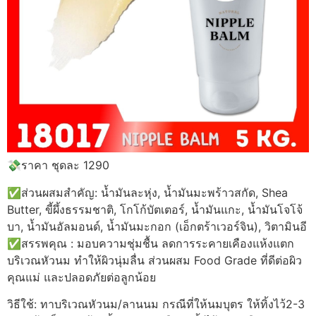
💸ราคา ชุดละ 1290
✅ส่วนผสมสำคัญ: น้ำมันละหุ่ง, น้ำมันมะพร้าวสกัด, Shea
Butter, ขี้ผึ้งธรรมชาติ, โกโก้บัตเตอร์, น้ำมันแกะ, น้ำมันโจโจ้
บา, น้ำมันอัลมอนด์, น้ำมันมะกอก (เอ็กตร้าเวอร์จิน), วิตามินอี
✅สรรพคุณ : มอบความชุ่มชื้น ลดการระคายเคืองแห้งแตก
บริเวณหัวนม ทำให้ผิวนุ่มลื่น ส่วนผสม Food Grade ที่ดีต่อผิว
คุณแม่ และปลอดภัยต่อลูกน้อย
วิธีใช้: ทาบริเวณหัวนม/ลานนม กรณีที่ให้นมบุตร ให้ทิ้งไว้2-3