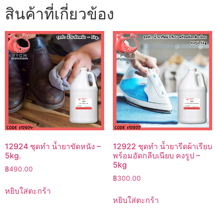
สินค้าที่เกี่ยวข้อง
12924 ชุดทำ น้ำยาขัดหนัง –
12922 ชุดทำ น้ำยารีดผ้าเรียบ
5kg.
พร้อมอัดกลีบเนียบ คงรูป –
5kg
฿
490.00
฿
300.00
หยิบใส่ตะกร้า
หยิบใส่ตะกร้า