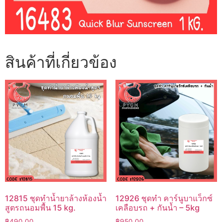
สินค้าที่เกี่ยวข้อง
12815 ชุดทำน้ำยาล้างห้องน้ำ
12926 ชุดทำ คาร์นูบาแว็กซ์
สูตรถนอมพื้น 15 kg.
เคลือบรถ + กันน้ำ – 5kg
฿
490.00
฿
950.00