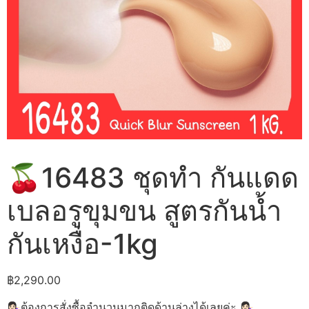
🍒16483 ชุดทำ กันแดด
เบลอรูขุมขน สูตรกันน้ำ
กันเหงื่อ-1kg
฿
2,290.00
💁🏻‍♀️ต้องการสั่งซื้อจำนวนมากติดด้านล่างได้เลยค่ะ 💁🏻‍♀️