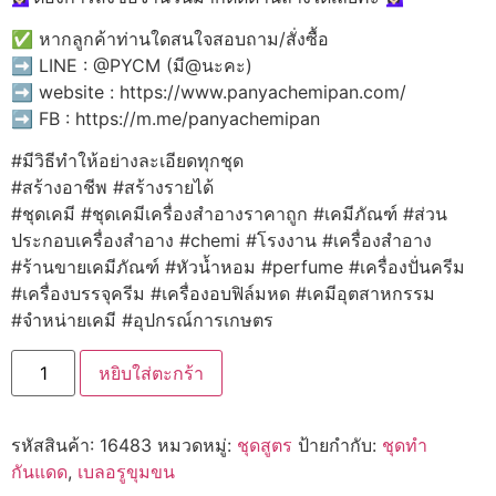
✅ หากลูกค้าท่านใดสนใจสอบถาม/สั่งซื้อ
➡️ LINE : @PYCM (มี@นะคะ)
➡️ website : https://www.panyachemipan.com/
➡️ FB : https://m.me/panyachemipan
#มีวิธีทำให้อย่างละเอียดทุกชุด
#สร้างอาชีพ #สร้างรายได้
#ชุดเคมี #ชุดเคมีเครื่องสำอางราคาถูก #เคมีภัณฑ์ #ส่วน
ประกอบเครื่องสำอาง #chemi #โรงงาน #เครื่องสำอาง
#ร้านขายเคมีภัณฑ์ #หัวน้ำหอม #perfume #เครื่องปั่นครีม
#เครื่องบรรจุครีม #เครื่องอบฟิล์มหด #เคมีอุตสาหกรรม
#จำหน่ายเคมี #อุปกรณ์การเกษตร
จำนวน
หยิบใส่ตะกร้า
🍒
16483
ชุด
ทำ
รหัสสินค้า:
16483
หมวดหมู่:
ชุดสูตร
ป้ายกำกับ:
ชุดทำ
กันแดด
เบลอ
กันแดด
,
เบลอรูขุมขน
รู