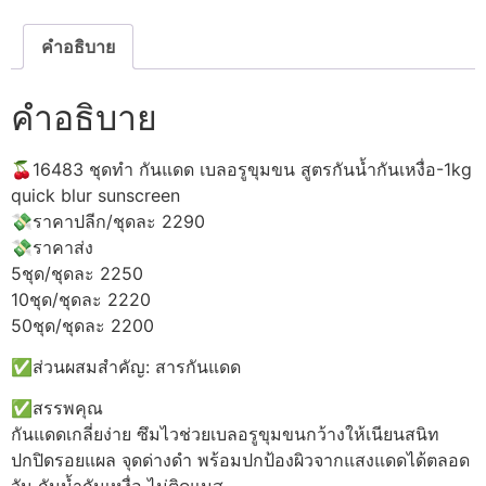
ขุม
ขน
สูตร
คำอธิบาย
กัน
น้ำ
กัน
คำอธิบาย
เหงื่อ-1kg
ชิ้น
🍒16483 ชุดทำ กันแดด เบลอรูขุมขน สูตรกันน้ำกันเหงื่อ-1kg
quick blur sunscreen
💸ราคาปลีก/ชุดละ 2290
💸ราคาส่ง
5ชุด/ชุดละ 2250
10ชุด/ชุดละ 2220
50ชุด/ชุดละ 2200
✅ส่วนผสมสำคัญ: สารกันแดด
✅สรรพคุณ
กันแดดเกลี่ยง่าย ซึมไวช่วยเบลอรูขุมขนกว้างให้เนียนสนิท
ปกปิดรอยแผล จุดด่างดำ พร้อมปกป้องผิวจากแสงแดดได้ตลอด