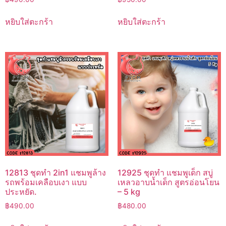
หยิบใส่ตะกร้า
หยิบใส่ตะกร้า
12813 ชุดทำ 2in1 แชมพูล้าง
12925 ชุดทำ แชมพูเด็ก สบู่
รถพร้อมเคลือบเงา แบบ
เหลวอาบน้ำเด็ก สูตรอ่อนโยน
ประหยัด.
– 5 kg
฿
490.00
฿
480.00