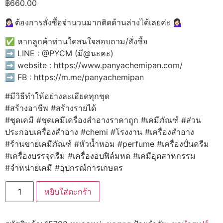
฿
660.00
💁🏻‍♀️ต้องการสั่งซื้อจำนวนมากติดด้านล่างได้เลยค่ะ 💁🏻‍♀️
✅ หากลูกค้าท่านใดสนใจสอบถาม/สั่งซื้อ
➡️ LINE : @PYCM (มี@นะคะ)
➡️ website : https://www.panyachemipan.com/
➡️ FB : https://m.me/panyachemipan
#มีวิธีทำให้อย่างละเอียดทุกชุด
#สร้างอาชีพ #สร้างรายได้
#ชุดเคมี #ชุดเคมีเครื่องสำอางราคาถูก #เคมีภัณฑ์ #ส่วน
ประกอบเครื่องสำอาง #chemi #โรงงาน #เครื่องสำอาง
#ร้านขายเคมีภัณฑ์ #หัวน้ำหอม #perfume #เครื่องปั่นครีม
#เครื่องบรรจุครีม #เครื่องอบฟิล์มหด #เคมีอุตสาหกรรม
#จำหน่ายเคมี #อุปกรณ์การเกษตร
จำนวน
หยิบใส่ตะกร้า
🍒
15792
ชุด
ทำ