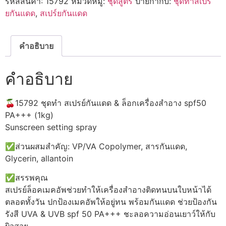
รหัสสินค้า:
15792
หมวดหมู่:
ชุดสูตร
ป้ายกำกับ:
ชุดทำสเปร์
ส
เปรย์
ยกันแดด
,
สเปร์ยกันแดด
กันแดด
&
ล็อก
เครื่อง
คำอธิบาย
สำอาง
spf50
PA+++
คำอธิบาย
(1kg)
ชิ้น
🍒15792 ชุดทำ สเปรย์กันแดด & ล็อกเครื่องสำอาง spf50
PA+++ (1kg)
Sunscreen setting spray
✅ส่วนผสมสำคัญ: VP/VA Copolymer, สารกันแดด,
Glycerin, allantoin
✅สรรพคุณ
สเปรย์ล็อคเมคอัพช่วยทำให้เครื่องสำอางติดทนบนใบหน้าได้
ตลอดทั้งวัน ปกป้องเมคอัพให้อยู่ทน พร้อมกันแดด ช่วยป้องกัน
รังสี UVA & UVB spf 50 PA+++ ชะลอความอ่อนเยาว์ให้กับ