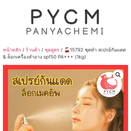
Skip
to
content
หน้าหลัก
/
ร้านค้า
/
ชุดสูตร
/ 🍒15792 ชุดทำ สเปรย์กันแดด
& ล็อกเครื่องสำอาง spf50 PA+++ (1kg)