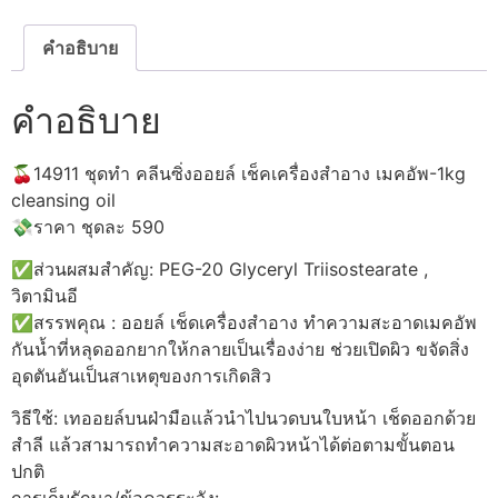
ออ
ยล์
เช็ค
คำอธิบาย
เครื่อง
สำอาง
เมคอัพ-1kg
คำอธิบาย
ชิ้น
🍒14911 ชุดทำ คลีนซิ่งออยล์ เช็คเครื่องสำอาง เมคอัพ-1kg
cleansing oil
💸ราคา ชุดละ 590
✅ส่วนผสมสำคัญ: PEG-20 Glyceryl Triisostearate ,
วิตามินอี
✅สรรพคุณ : ออยล์ เช็ดเครื่องสำอาง ทำความสะอาดเมคอัพ
กันน้ำที่หลุดออกยากให้กลายเป็นเรื่องง่าย ช่วยเปิดผิว ขจัดสิ่ง
อุดตันอันเป็นสาเหตุของการเกิดสิว
วิธีใช้: เทออยล์บนฝ่ามือแล้วนำไปนวดบนใบหน้า เช็ดออกด้วย
สำลี แล้วสามารถทำความสะอาดผิวหน้าได้ต่อตามขั้นตอน
ปกติ