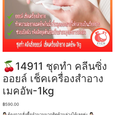
🍒14911 ชุดทำ คลีนซิ่ง
ออยล์ เช็คเครื่องสำอาง
เมคอัพ-1kg
฿
590.00
💁🏻‍♀️ต้องการสั่งซื้อจำนวนมากติดด้านล่างได้เลยค่ะ 💁🏻‍♀️