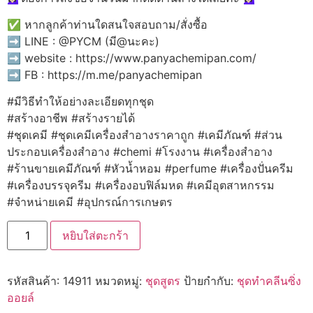
✅ หากลูกค้าท่านใดสนใจสอบถาม/สั่งซื้อ
➡️ LINE : @PYCM (มี@นะคะ)
➡️ website : https://www.panyachemipan.com/
➡️ FB : https://m.me/panyachemipan
#มีวิธีทำให้อย่างละเอียดทุกชุด
#สร้างอาชีพ #สร้างรายได้
#ชุดเคมี #ชุดเคมีเครื่องสำอางราคาถูก #เคมีภัณฑ์ #ส่วน
ประกอบเครื่องสำอาง #chemi #โรงงาน #เครื่องสำอาง
#ร้านขายเคมีภัณฑ์ #หัวน้ำหอม #perfume #เครื่องปั่นครีม
#เครื่องบรรจุครีม #เครื่องอบฟิล์มหด #เคมีอุตสาหกรรม
#จำหน่ายเคมี #อุปกรณ์การเกษตร
จำนวน
หยิบใส่ตะกร้า
🍒
14911
ชุด
ทำ
รหัสสินค้า:
14911
หมวดหมู่:
ชุดสูตร
ป้ายกำกับ:
ชุดทำคลีนซิ่ง
คลี
น
ออยล์
ซิ่ง