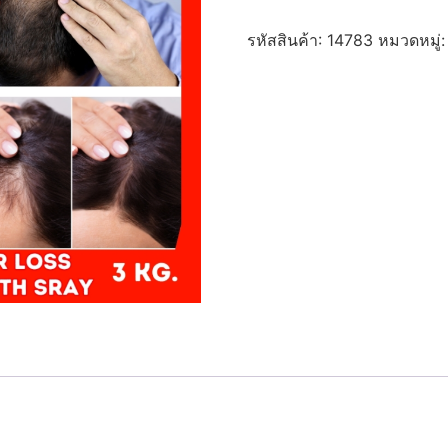
ชุด
ทำ
รหัสสินค้า:
14783
หมวดหมู่
ส
เปรย์
เร่ง
การ
งอก
ของ
เส้นผม-3kg
anti-
hair
loss
&
hair
growth
spray
ชิ้น