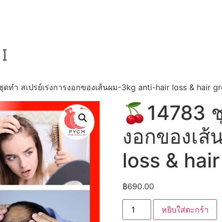
ุดทำ สเปรย์เร่งการงอกของเส้นผม-3kg anti-hair loss & hair g
🍒14783 ชุ
งอกของเส้น
loss & hai
฿
690.00
จำนวน
หยิบใส่ตะกร้า
🍒
14783