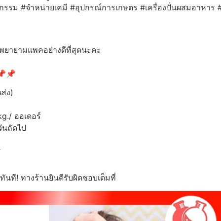
สาหกรรม #จำหน่ายเคมี #อุปกรณ์การเกษตร #เครื่องปั่นผสมอาหาร
ะพยายามแพคอย่างดีที่สุดนะคะ
ะ📌📌
ส่ง)
0kg./ ออเดอร์
วันถัดไป
️
นที! ทางร้านยินดีรับผิดชอบเต็มที่