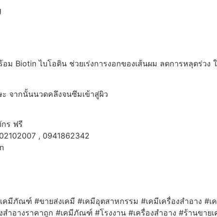
g
้อม Biotin ไบโอติน ช่วยเร่งการงอกของเส้นผม ลดการหลุดร่วง ใ
ษะ จากนั้นนวดคลึงจนซึมเข้าสู่ผิว
ักร ฟรี
902102007 , 0941862342
n
นเคมีภัณฑ์ #ขายส่งเคมี #เคมีอุตสาหกรรม #เคมีเครื่องสำอาง #เคม
ื่องสำอางราคาถูก #เคมีภัณฑ์ #โรงงาน #เครื่องสำอาง #ร้านขายเค