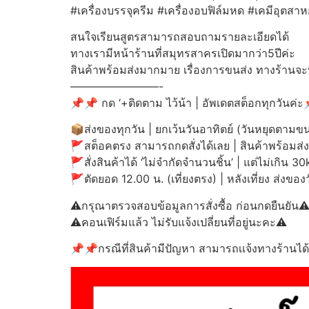
#เครื่องบรรจุครีม #เครื่องอบฟิล์มหด #เคมีอุต
สนใจเรียนสูตรสามารถสอบถามรายละเอียดได้
ทางเรามีหน้าร้านที่สมุทรสาครเปิดมากว่า5ปีค่ะ
สินค้าพร้อมส่งมากมาย เรื่องการขนส่ง ทางร้านจ
————————-
📌📌 กด ‘+ติดตาม ไว้น้า | อัพเดตสต็อกทุกวันค่
📦ส่งของทุกวัน | ยกเว้นวันอาทิตย์ (วันหยุดตามขน
🚩สต็อคตรง สามารถกดสั่งได้เลย | สินค้าพร้อมส่ง
🚩สั่งสินค้าได้ ‘ไม่จำกัดจำนวนชิ้น’ | แต่ไม่เกิน 3
🚩ตัดยอด 12.00 น. (เที่ยงตรง) | หลังเที่ยง ส่งของ
⚠️กรุณาตรวจสอบข้อมูลการสั่งซื้อ ก่อนกดยืนยัน⚠
⚠️คอนเฟิร์มแล้ว ไม่รับแจ้งเปลี่ยนที่อยู่นะคะ⚠️
📌📌กรณีที่สินค้ามีปัญหา สามารถเเจ้งทางร้านได้ทั