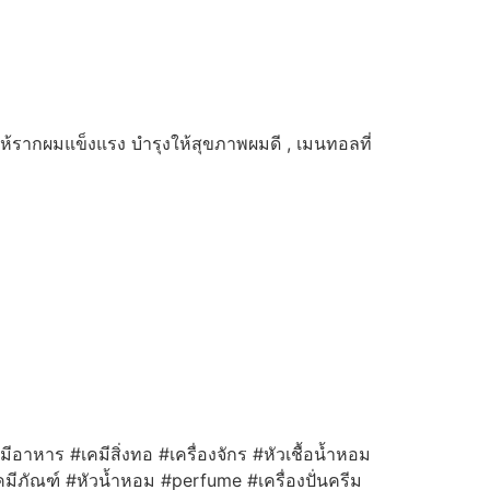
ห้รากผมแข็งแรง บำรุงให้สุขภาพผมดี , เมนทอลที่
ีอาหาร #เคมีสิ่งทอ #เครื่องจักร #หัวเชื้อน้ำหอม
มีภัณฑ์ #หัวน้ำหอม #perfume #เครื่องปั่นครีม