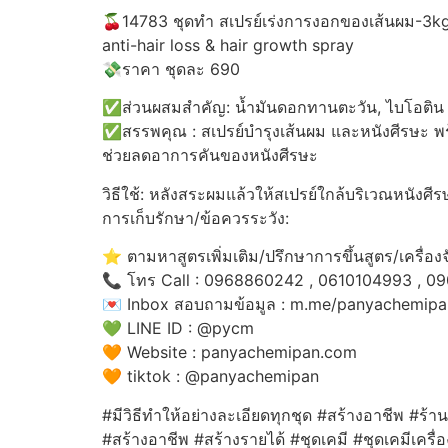
🍒14783 ชุดทำ สเปรย์เร่งการงอกของเส้นผม-3k
anti-hair loss & hair growth spray
💸ราคา ชุดละ 690
✅ส่วนผสมสำคัญ: น้ำมันดอกทานตะวัน, ไบโอติน
✅สรรพคุณ : สเปรย์บำรุงเส้นผม และหนังศีรษะ พร
ช่วยลดอาการคันของหนังศีรษะ
วิธีใช้: หลังสระผมแล้วให้สเปรย์ใกล้บริเวณหนังศีร
การเก็บรักษา/ข้อควรระวัง:
⭐️ ตามหาสูตรเพิ่มเติม/ปรึกษาการขึ้นสูตร/เครื่องจ
📞 โทร Call : 0968860242 , 0610104993 , 0
💌 Inbox สอบถามข้อมูล : m.me/panyachemipa
💚 LINE ID : @pycm
🧡 Website : panyachemipan.com
🧡 tiktok : @panyachemipan
#มีวิธีทำให้อย่างละเอียดทุกชุด #สร้างอาชีพ #ร้า
#สร้างอาชีพ #สร้างรายได้ #ชุดเคมี #ชุดเคมีเคร