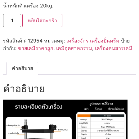
น้ำหนักตัวเครื่อง 20kg.
จำนวน
หยิบใส่ตะกร้า
🌈
12954
MT-
2500
รหัสสินค้า:
12954
หมวดหมู่:
เครื่องจักร เครื่องปั่นครีม
ป้าย
เครื่อง
เขย่า
กำกับ:
ขายเคมีราคาถูก
,
เคมีอุตสาหกรรม
,
เครื่องคนสารเคมี
หลอด
แก้ว
ทดลอง
ห้อง
คำอธิบาย
แล็บ
ชิ้น
คำอธิบาย