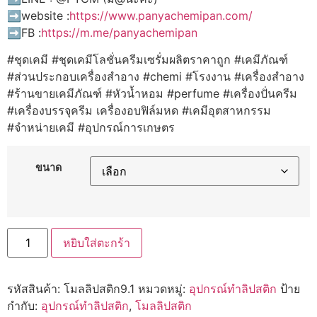
➡️website :
https://www.panyachemipan.com/
➡️FB :
https://m.me/panyachemipan
#ชุดเคมี #ชุดเคมีโลชั่นครีมเซรั่มผลิตราคาถูก #เคมีภัณฑ์
#ส่วนประกอบเครื่องสำอาง #chemi #โรงงาน #เครื่องสำอาง
#ร้านขายเคมีภัณฑ์ #หัวน้ำหอม #perfume #เครื่องปั่นครีม
#เครื่องบรรจุครีม เครื่องอบฟิล์มหด #เคมีอุตสาหกรรม
#จำหน่ายเคมี #อุปกรณ์การเกษตร
ขนาด
จำนวน
หยิบใส่ตะกร้า
แท่ง
ทำ
ลิปสติก
ดี
รหัสสินค้า:
โมลลิปสติก9.1
หมวดหมู่:
อุปกรณ์ทำลิปสติก
ป้าย
ไอ
วาย
กำกับ:
อุปกรณ์ทำลิปสติก
,
โมลลิปสติก
9.1mm