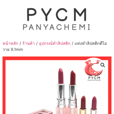
Skip
to
content
หน้าหลัก
/
ร้านค้า
/
อุปกรณ์ทำลิปสติก
/ แท่งทำลิปสติกดีไอ
วาย 9.1mm