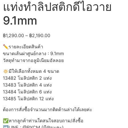
แท่งทำลิปสติกดีไอวาย
9.1mm
Price
฿
1,290.00
–
฿
2,190.00
range:
✏️รายละเอียดสินค้า
฿1,290.00
ขนาดเส้นผ่าศูนย์กลาง : 9.1mm
through
วัสดุทำมาจากอลูมิเนียมอัลลอย
฿2,190.00
🔅มีให้เลือกทั้งหมด 4 ขนาด
13482 โมลิปสติก 2 แท่ง
13483 โมลิปสติก 4 แท่ง
13484 โมลิปสติก 6 แท่ง
13485 โมลิปสติก 12 แท่ง
ต้องการสั่งซื้อจำนวนมากติดด้านล่างได้เลยค่ะ
✅หากลูกค้าท่านใดสนใจสอบถาม/สั่งซื้อ
➡️LINE : @PYCM (มี@นะคะ)