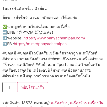
รับประกันตัวเครื่อง 3 เดือน
ต้องการสั่งซื้อจำนวนมากติดด้านล่างได้เลยค่ะ
✅หากลูกค้าท่านใดสนใจสอบถาม/สั่งซื้อ
➡️LINE : @PYCM (มี@นะคะ)
➡️website :
https://www.panyachemipan.com/
➡️FB :
https://m.me/panyachemipan
#ชุดเคมี #ชุดเคมีโลชั่นครีมเซรั่มผลิตราคาถูก #เคมีภัณฑ์
#ส่วนประกอบเครื่องสำอาง #chemi #โรงงาน #เครื่องสำอาง
#ร้านขายเคมีภัณฑ์ #หัวน้ำหอม #perfume #เครื่องปั่นครีม
#เครื่องบรรจุครีม เครื่องอบฟิล์มหด #เคมีอุตสาหกรรม
#จำหน่ายเคมี #อุปกรณ์การเกษตร #เครื่องสกัดน้ำมัน
จำนวน
หยิบใส่ตะกร้า
เครื่อง
สกัด
น้ำมัน
ส
รหัสสินค้า:
13573
หมวดหมู่:
เครื่องจักร
,
เครื่องจักร เครื่องปั่น
แตน
เลส