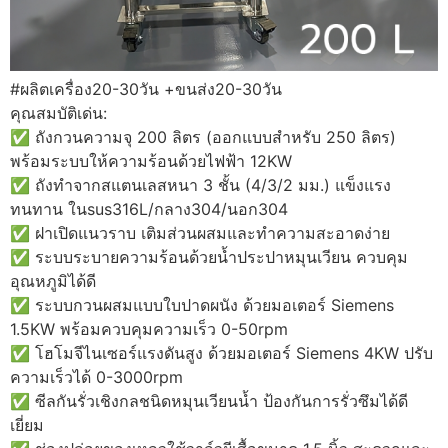
#ผลิตเครื่อง20-30วัน +ขนส่ง20-30วัน
คุณสมบัติเด่น:
✅ ถังกวนความจุ 200 ลิตร (ออกแบบสำหรับ 250 ลิตร)
พร้อมระบบให้ความร้อนด้วยไฟฟ้า 12KW
✅ ถังทำจากสแตนเลสหนา 3 ชั้น (4/3/2 มม.) แข็งแรง
ทนทาน ในsus316L/กลาง304/นอก304
✅ ฝาเปิดแนวราบ เติมส่วนผสมและทำความสะอาดง่าย
✅ ระบบระบายความร้อนด้วยน้ำประปาหมุนเวียน ควบคุม
อุณหภูมิได้ดี
✅ ระบบกวนผสมแบบใบปาดผนัง ด้วยมอเตอร์ Siemens
1.5KW พร้อมควบคุมความเร็ว 0-50rpm
✅ โฮโมจีไนเซอร์แรงดันสูง ด้วยมอเตอร์ Siemens 4KW ปรับ
ความเร็วได้ 0-3000rpm
✅ ซีลกันรั่วเชิงกลชนิดหมุนเวียนน้ำ ป้องกันการรั่วซึมได้ดี
เยี่ยม