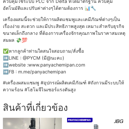
ควบคุมใช้ระบบ PLC จาก Delta ที่ได้มาตรฐาน ควบคุม
อัตโนมัติและปรับค่าต่างๆได้ตามต้องการ 📊🔧
เครื่องผสมนี้จะช่วยให้การผลิตแชมพูและเคมีภัณฑ์ต่างๆเป็น
เรื่องง่าย สะดวก และมีประสิทธิภาพสูงสุด เหมาะสำหรับธุรกิจ
ขนาดเล็กถึงกลาง ที่ต้องการเครื่องจักรคุณภาพในราคาสมเหตุ
สมผล 💸💯
✅หากลูกค้าท่านใดสนใจสอบถาม/สั่งซื้อ
➡️LINE : @PYCM (มี@นะคะ)
➡️website :www.panyachemipan.com
➡️FB : m.me/panyachemipan
#เครื่องผสมแชมพู #อุปกรณ์ผลิตเคมีภัณฑ์ #ถังกวนมีระบบให้
ความร้อน #โฮโมจีไนเซอร์แรงดันสูง
สินค้าที่เกี่ยวข้อง