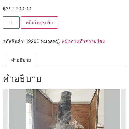
฿
299,000.00
จำนวน
หยิบใส่ตะกร้า
เครื่อง
ผสม
ของเหลว
อเนกประสงค์
รหัสสินค้า:
19292
หมวดหมู่:
หม้อกวนทำความร้อน
ขนาด
เล็ก
สำหรับ
ผลิต
แชมพู
คำอธิบาย
และ
เคมีภัณฑ์
19292
คำอธิบาย
CYJX
ชิ้น