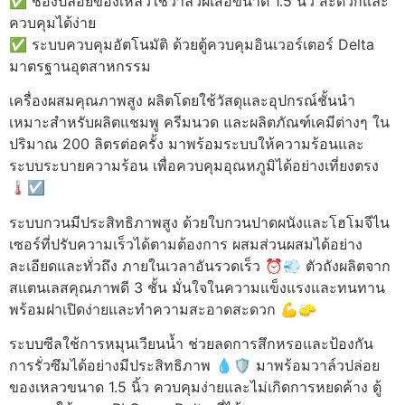
✅ ช่องปล่อยของเหลวใช้วาล์วผีเสื้อขนาด 1.5 นิ้ว สะดวกและ
ควบคุมได้ง่าย
✅ ระบบควบคุมอัตโนมัติ ด้วยตู้ควบคุมอินเวอร์เตอร์ Delta
มาตรฐานอุตสาหกรรม
เครื่องผสมคุณภาพสูง ผลิตโดยใช้วัสดุและอุปกรณ์ชั้นนำ
เหมาะสำหรับผลิตแชมพู ครีมนวด และผลิตภัณฑ์เคมีต่างๆ ใน
ปริมาณ 200 ลิตรต่อครั้ง มาพร้อมระบบให้ความร้อนและ
ระบบระบายความร้อน เพื่อควบคุมอุณหภูมิได้อย่างเที่ยงตรง
🌡️☑️
ระบบกวนมีประสิทธิภาพสูง ด้วยใบกวนปาดผนังและโฮโมจีไน
เซอร์ที่ปรับความเร็วได้ตามต้องการ ผสมส่วนผสมได้อย่าง
ละเอียดและทั่วถึง ภายในเวลาอันรวดเร็ว ⏰💨 ตัวถังผลิตจาก
สแตนเลสคุณภาพดี 3 ชั้น มั่นใจในความแข็งแรงและทนทาน
พร้อมฝาเปิดง่ายและทำความสะอาดสะดวก 💪🧽
ระบบซีลใช้การหมุนเวียนน้ำ ช่วยลดการสึกหรอและป้องกัน
การรั่วซึมได้อย่างมีประสิทธิภาพ 💧🛡️ มาพร้อมวาล์วปล่อย
ของเหลวขนาด 1.5 นิ้ว ควบคุมง่ายและไม่เกิดการหยดค้าง ตู้