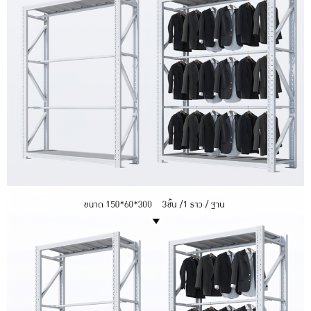
KG./
ชั้น
ชิ้น