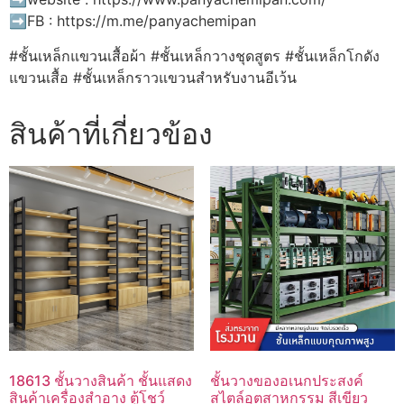
➡️FB : https://m.me/panyachemipan
#ชั้นเหล็กแขวนเสื้อผ้า #ชั้นเหล็กวางชุดสูตร #ชั้นเหล็กโกดัง
แขวนเสื้อ #ชั้นเหล็กราวแขวนสำหรับงานอีเว้น
สินค้าที่เกี่ยวข้อง
18613 ชั้นวางสินค้า ชั้นแสดง
ชั้นวางของอเนกประสงค์
สินค้าเครื่องสำอาง ตู้โชว์
สไตล์อุตสาหกรรม สีเขียว