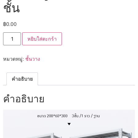
ชั้น
฿
0.00
จำนวน
หยิบใส่ตะกร้า
ชั้น
เหล็ก
ราว
แขวน
หมวดหมู่:
ชั้นวาง
เสื้อ
กางเกง
มี
ให้
เลือก
คำอธิบาย
หลาย
ขนาด
แต่
คำอธิบาย
ล่ะ
ชั้น
รองรับ
น้ำ
หนัก
ได้
สูง
ถึง
300