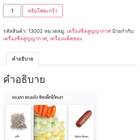
จำนวน
หยิบใส่ตะกร้า
ครื่
อง
ซีล
สุญญากาศ
รหัสสินค้า:
13002
หมวดหมู่:
เครื่องซีลสูญญากาศ
ป้ายกำกับ:
VACUUM
PACKAGING
เครื่องซีลสูญญากาศ
,
เครื่องแพ็คของ
MACHINE
แบบ
สอง
หลุม
คำอธิบาย
ฝา
สวิง
สะดวก
คำอธิบาย
ใช้
งาน
ง่าย
รุ่น
DZD-
400/2SC
ชิ้น