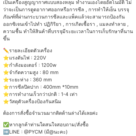
เป็นเครื่องสูญญากาศแบบสองหลุม ทำงานเองโดยอัตโนมัติ ไม่
ว่าจะเป็นการดูดอากาศออกหรือการซีล , การทำให้เย็น บรรจุ
ภัณฑ์ที่ผ่านกระบวนการซีลและแพ็คแล้วจะสามารถป้องกัน
ออกซิเจนเข้าไปทำ ปฏิกิริยา , การเกิดเชื้อรา , แมลงทำลาย ,
ความชื้น ทำให้สินค้าที่บรรจุมีระยะเวลาในการเก็บรักษาที่นาน
ขึ้น
✏️รายละเอียดตัวเครื่อง
⭐️แรงดันไฟ : 220V
⭐️กำลังมอเตอร์ : 1200w
⭐️จำกัดความสูง : 80 mm
⭐️ระยะห่าง : 360 mm
⭐️การซีลปิดปาก : 400mm *10mm
⭐️การทำงานเร็วกว่าปกติ : 1-4 เท่า
⭐️วัสดุตัวเครื่องป้องกันสนิม
ต้องการสั่งซื้อจำนวนมากติดด้านล่างได้เลยค่ะ
✅หากลูกค้าท่านใดสนใจสอบถาม/สั่งซื้อ
➡️LINE : @PYCM (มี@นะคะ)