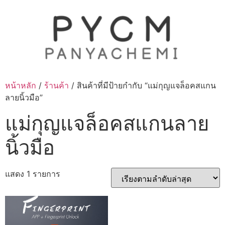
Skip
to
content
หน้าหลัก
/
ร้านค้า
/ สินค้าที่มีป้ายกำกับ “แม่กุญแจล็อคสแกน
ลายนิ้วมือ”
แม่กุญแจล็อคสแกนลาย
นิ้วมือ
แสดง 1 รายการ