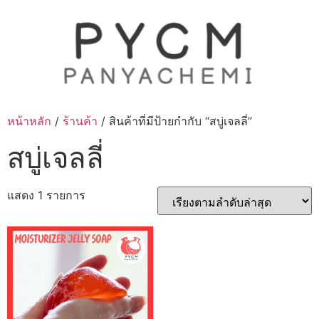
Skip
to
content
หน้าหลัก
/
ร้านค้า
/ สินค้าที่มีป้ายกำกับ “สบู่เจลลี่”
สบู่เจลลี่
แสดง 1 รายการ