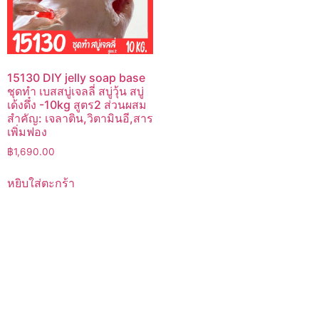
15130 DIY jelly soap base
ชุดทำ เบสสบู่เจลลี่ สบู่วุ้น สบู่
เด้งดึ๋ง -10kg สูตร2 ส่วนผสม
สำคัญ: เจลาติน,วิตามินอี,สาร
เพิ่มฟอง
฿
1,690.00
หยิบใส่ตะกร้า