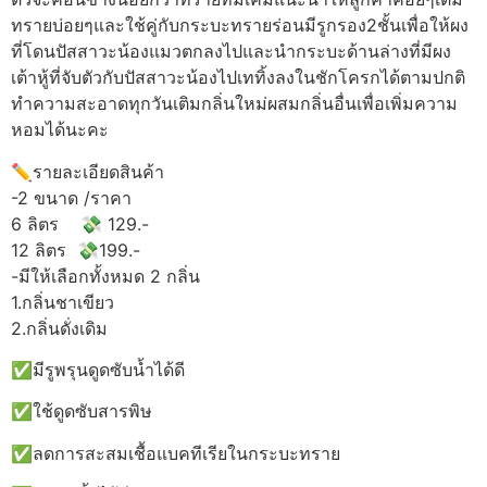
ทรายบ่อยๆและใช้คู่กับกระบะทรายร่อนมีรูกรอง2ชั้นเพื่อให้ผง
ที่โดนปัสสาวะน้องแมวตกลงไปและนำกระบะด้านล่างที่มีผง
เต้าหู้ที่จับตัวกับปัสสาวะน้องไปเททิ้งลงในชักโครกได้ตามปกติ
ทำความสะอาดทุกวันเติมกลิ่นใหม่ผสมกลิ่นอื่นเพื่อเพิ่มความ
หอมได้นะคะ
✏️รายละเอียดสินค้า
-2 ขนาด /ราคา
6 ลิตร 💸 129.-
12 ลิตร 💸199.-
-มีให้เลือกทั้งหมด 2 กลิ่น
1.กลิ่นชาเขียว
2.กลิ่นดั่งเดิม
✅มีรูพรุนดูดซับน้ำได้ดี
✅ใช้ดูดซับสารพิษ
✅ลดการสะสมเชื้อแบคทีเรียในกระบะทราย