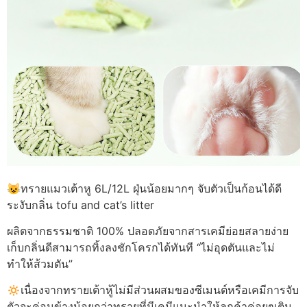
😺ทรายแมวเต้าหู 6L/12L ฝุ่นน้อยมากๆ จับตัวเป็นก้อนได้ดี
ระงับกลิ่น tofu and cat’s litter
ผลิตจากธรรมชาติ 100% ปลอดภัยจากสารเคมีย่อยสลายง่าย
เก็บกลิ่นดีสามารถทิ้งลงชักโครกได้ทันที “ไม่อุดตันและไม่
ทำให้ส้วมตัน”
🔅เนื่องจากทรายเต้าหู้ไม่มีส่วนผสมของซีเมนต์หรือเคมีการจับ
ตัวจะค่อนข้างน้อยกว่าทรายที่มีเคมีแนะนำให้ลูกค้าค่อยๆเติม